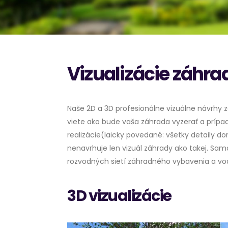
Vizualizácie záhra
Naše 2D a 3D profesionálne vizuálne návrhy 
viete ako bude vaša záhrada vyzerať a prípa
realizácie(laicky povedané: všetky detaily d
nenavrhuje len vizuál záhrady ako takej. S
rozvodných sietí záhradného vybavenia a vo
3D vizualizácie