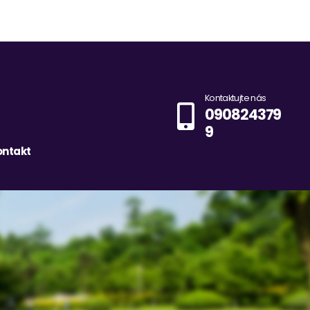
Kontaktujte nás
090824379
9
ontakt