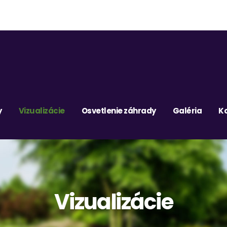
y
Vizualizácie
Osvetlenie záhrady
Galéria
K
Vizualizácie