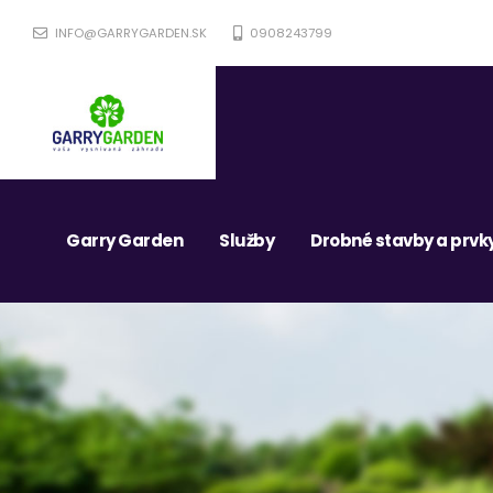
INFO@GARRYGARDEN.SK
0908243799
Garry Garden
Služby
Drobné stavby a prvk