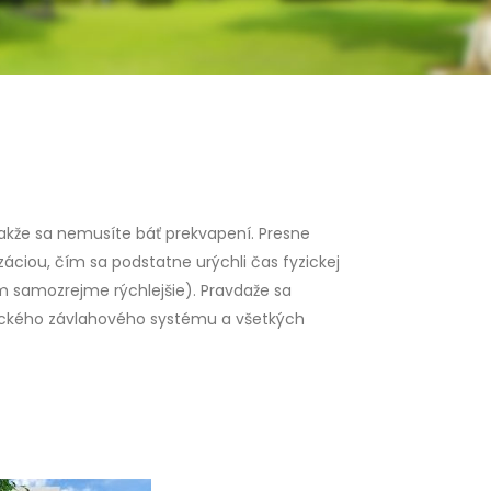
takže sa nemusíte báť prekvapení. Presne
ciou, čím sa podstatne urýchli čas fyzickej
ým samozrejme rýchlejšie). Pravdaže sa
tického závlahového systému a všetkých