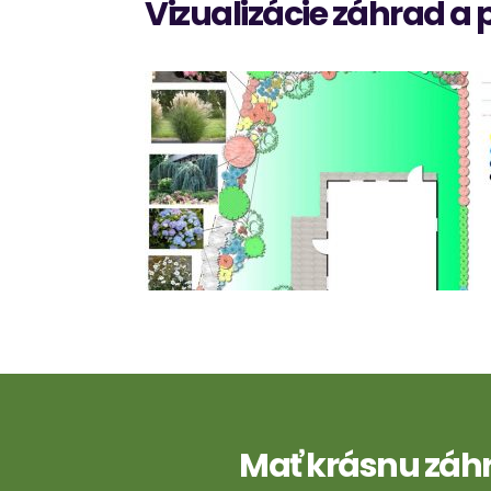
Vizualizácie záhrad a 
Mať krásnu záh