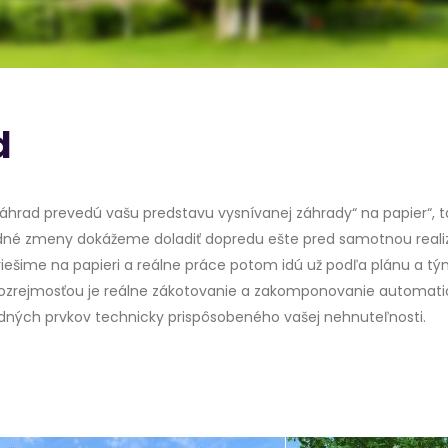
d
záhrad prevedú vašu predstavu vysnívanej záhrady“ na papier“, 
dné zmeny dokážeme doladiť dopredu ešte pred samotnou realizá
oriešime na papieri a reálne práce potom idú už podľa plánu a t
amozrejmosťou je reálne zákotovanie a zakomponovanie automa
dných prvkov technicky prispôsobeného vašej nehnuteľnosti.